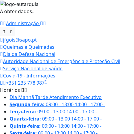
A obter dados...
Administração
jfgois@sapo.pt
Queimas e Queimadas
Dia da Defesa Nacional
Autoridade Nacional de Emergência e Proteção Civil
Serviço Nacional de Saúde
Covid-19 - Informações
*
+351 235 778 987
Horários
Dia
Manhã
Tarde
Atendimento Executivo
Segunda-feira:
09:00 - 13:00
14:00 - 17:00
-
Terça-feira:
09:00 - 13:00
14:00 - 17:00
-
Quarta-feira:
09:00 - 13:00
14:00 - 17:00
-
Quinta-feira:
09:00 - 13:00
14:00 - 17:00
-
Sexta-feira:
09:00 - 13:00
14:00 - 17:00
-