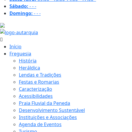
Sábado:
-
-
-
Domingo:
-
-
-
29.7 ºC
Início
Freguesia
História
Heráldica
Lendas e Tradições
Festas e Romarias
Caracterização
Acessibilidades
Praia Fluvial da Peneda
Desenvolvimento Sustentável
Instituições e Associações
Agenda de Eventos
Turismo