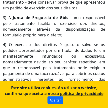
tratamento - deve conservar prova de que apresentou
um pedido de exercício dos seus direitos.
3) A
Junta de Freguesia de Góis
como responsável
pelo tratamento facilita o exercício dos direitos,
nomeadamente através da disponibilização de
formulário próprio para o efeito;
4) O exercício dos direitos é gratuito salvo se os
pedidos apresentados por um titular de dados forem
manifestamente infundados ou excessivos,
nomeadamente devido ao seu caráter repetitivo, em
que o responsável pelo tratamento pode exigir o
pagamento de uma taxa razoável para cobrir os custos
administrativos inerentes ao fornecimento das
informações ou da comunicação, ou de tomada das
Este site utiliza cookies. Ao utlizar o website,
medidas solicitadas ou recusar-se a dar seguimento ao
confirma que aceita a nossa
politica de privacidade
pedido.
Aceitar
5) Situações especiais: