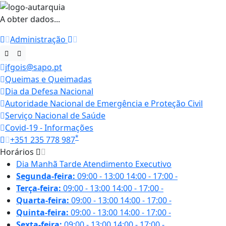
A obter dados...
Administração
jfgois@sapo.pt
Queimas e Queimadas
Dia da Defesa Nacional
Autoridade Nacional de Emergência e Proteção Civil
Serviço Nacional de Saúde
Covid-19 - Informações
*
+351 235 778 987
Horários
Dia
Manhã
Tarde
Atendimento Executivo
Segunda-feira:
09:00 - 13:00
14:00 - 17:00
-
Terça-feira:
09:00 - 13:00
14:00 - 17:00
-
Quarta-feira:
09:00 - 13:00
14:00 - 17:00
-
Quinta-feira:
09:00 - 13:00
14:00 - 17:00
-
Sexta-feira:
09:00 - 13:00
14:00 - 17:00
-