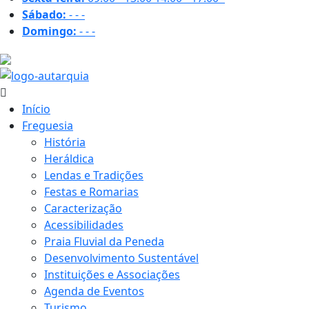
Sábado:
-
-
-
Domingo:
-
-
-
29.7 ºC
Início
Freguesia
História
Heráldica
Lendas e Tradições
Festas e Romarias
Caracterização
Acessibilidades
Praia Fluvial da Peneda
Desenvolvimento Sustentável
Instituições e Associações
Agenda de Eventos
Turismo