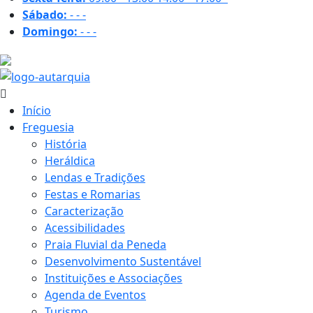
Sábado:
-
-
-
Domingo:
-
-
-
32.2 ºC
Início
Freguesia
História
Heráldica
Lendas e Tradições
Festas e Romarias
Caracterização
Acessibilidades
Praia Fluvial da Peneda
Desenvolvimento Sustentável
Instituições e Associações
Agenda de Eventos
Turismo