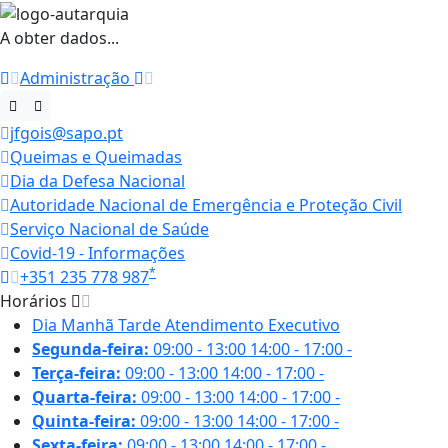
A obter dados...
Administração
jfgois@sapo.pt
Queimas e Queimadas
Dia da Defesa Nacional
Autoridade Nacional de Emergência e Proteção Civil
Serviço Nacional de Saúde
Covid-19 - Informações
*
+351 235 778 987
Horários
Dia
Manhã
Tarde
Atendimento Executivo
Segunda-feira:
09:00 - 13:00
14:00 - 17:00
-
Terça-feira:
09:00 - 13:00
14:00 - 17:00
-
Quarta-feira:
09:00 - 13:00
14:00 - 17:00
-
Quinta-feira:
09:00 - 13:00
14:00 - 17:00
-
Sexta-feira:
09:00 - 13:00
14:00 - 17:00
-