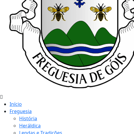
Início
Freguesia
História
Heráldica
Lendas e Tradições