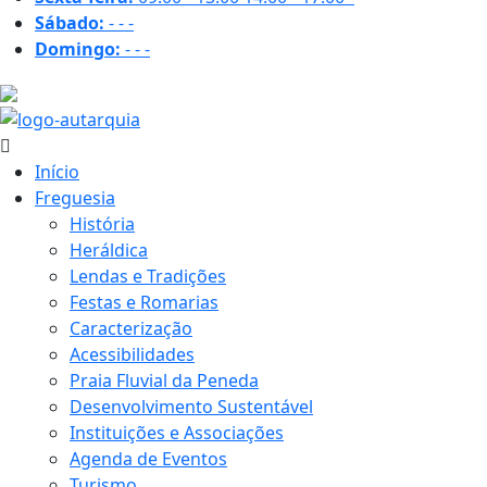
Sábado:
-
-
-
Domingo:
-
-
-
28.9 ºC
Início
Freguesia
História
Heráldica
Lendas e Tradições
Festas e Romarias
Caracterização
Acessibilidades
Praia Fluvial da Peneda
Desenvolvimento Sustentável
Instituições e Associações
Agenda de Eventos
Turismo