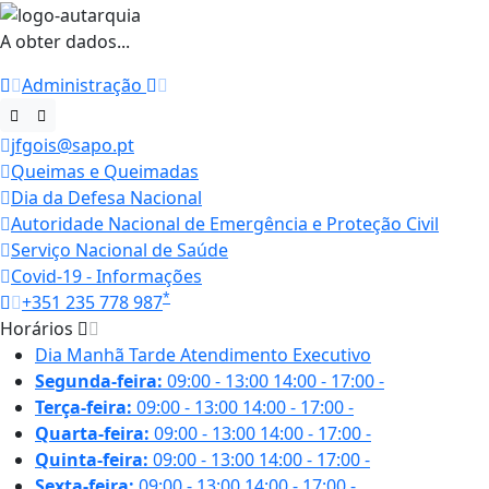
A obter dados...
Administração
jfgois@sapo.pt
Queimas e Queimadas
Dia da Defesa Nacional
Autoridade Nacional de Emergência e Proteção Civil
Serviço Nacional de Saúde
Covid-19 - Informações
*
+351 235 778 987
Horários
Dia
Manhã
Tarde
Atendimento Executivo
Segunda-feira:
09:00 - 13:00
14:00 - 17:00
-
Terça-feira:
09:00 - 13:00
14:00 - 17:00
-
Quarta-feira:
09:00 - 13:00
14:00 - 17:00
-
Quinta-feira:
09:00 - 13:00
14:00 - 17:00
-
Sexta-feira:
09:00 - 13:00
14:00 - 17:00
-