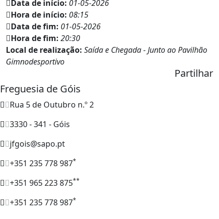
Data de início:
01-05-2026
Hora de início:
08:15
Data de fim:
01-05-2026
Hora de fim:
20:30
Local de realização:
Saída e Chegada - Junto ao Pavilhão
Gimnodesportivo
Partilhar
Freguesia de Góis
Rua 5 de Outubro n.º 2
3330 - 341 - Góis
jfgois@sapo.pt
*
+351 235 778 987
**
+351 965 223 875
*
+351 235 778 987