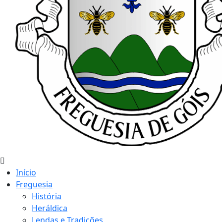
Início
Freguesia
História
Heráldica
Lendas e Tradições